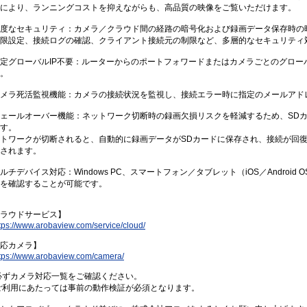
により、ランニングコストを抑えながらも、高品質の映像をご覧いただけます。
高度なセキュリティ：カメラ／クラウド間の経路の暗号化および録画データ保存時
限設定、接続ログの確認、クライアント接続元の制限など、多層的なセキュリティ
定グローバルIP不要：ルーターからのポートフォワードまたはカメラごとのグロー
。
メラ死活監視機能：カメラの接続状況を監視し、接続エラー時に指定のメールアド
フェールオーバー機能：ネットワーク切断時の録画欠損リスクを軽減するため、SD
す。
トワークが切断されると、自動的に録画データがSDカードに保存され、接続が回
されます。
ルチデバイス対応：Windows PC、スマートフォン／タブレット（iOS／Andro
を確認することが可能です。
ラウドサービス】
tps://www.arobaview.com/service/cloud/
応カメラ】
tps://www.arobaview.com/camera/
必ずカメラ対応一覧をご確認ください。
ご利用にあたっては事前の動作検証が必須となります。