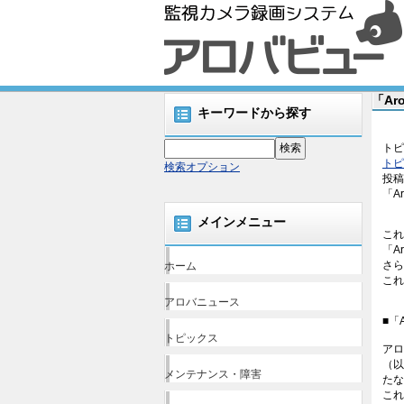
「Ar
キーワードから探す
トピ
トピ
検索オプション
投稿
「A
メインメニュー
これ
「A
さら
ホーム
これ
アロバニュース
■「A
トピックス
アロ
（以
メンテナンス・障害
たな
これ