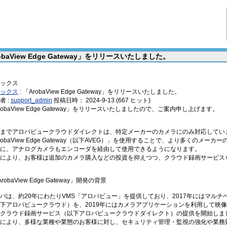
obaView Edge Gateway」をリリースいたしました。
ックス
ックス
: 「ArobaView Edge Gateway」をリリースいたしました。
者 :
support_admin
投稿日時： 2024-9-13
(
667 ヒット
)
robaView Edge Gateway」をリリースいたしましたので、ご案内申し上げます。
までアロバビュークラウドダイレクトは、特定メーカーのカメラにのみ対応してい
robaView Edge Gateway（以下AVEG）」を使用することで、より多くのメ
に、アナログカメラもエンコーダを経由して使用できるようになります。
により、お客様は追加のカメラ購入などの投資を抑えつつ、クラウド録画サービス
robaView Edge Gateway」開発の背景
バは、約20年にわたりVMS「アロバビュー」を提供しており、2017年にはマル
下アロバビュークラウド）を、2019年にはカメラアプリケーションを利用して映
クラウド録画サービス（以下アロバビュークラウドダイレクト）の提供を開始しま
により、多様な業種や業態のお客様に対し、セキュリティ管理・監視の強化や業務