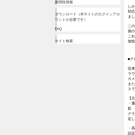
脆弱性情報
しか
対応
ダウンロード（本サイトのログインアカ
まし
ウントが必要です）
この
FAQ
損の
これ
サイト検索
加投
■ア
従来
ラウ
カメ
また
スで
【主
・通
影
クラ
定し
・高
設定