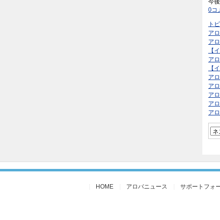
今後
0コ
トピ
アロ
アロ
【イ
アロ
【イ
アロ
アロ
アロ
アロ
アロ
HOME
アロバニュース
サポートフォ