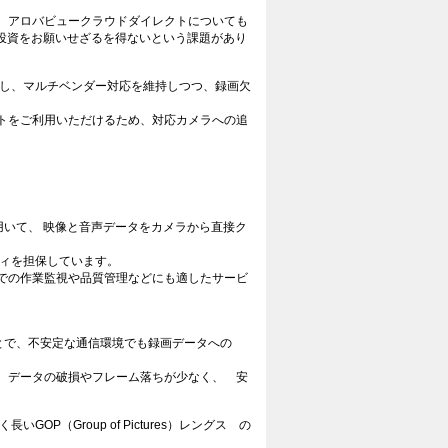
、アロバビュークラウドダイレクトについても
投資をお願いせざるを得ないという課題があり
合し、マルチベンダー対応を維持しつつ、録画欠
トをご利用いただけるため、対応カメラへの追
用いて、 映像と音声データをカメラから直接ク
ティを担保しています。
での作業監視や品質管理などにも適したサービ
とで、不安定な通信環境でも録画データへの
、データの破損やフレーム落ちが少なく、 安
（Group of Pictures）レングス の
。