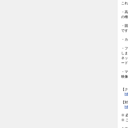
これ
・
の権
・固
です
・カ
・
しま
ネッ
ード
・マ
映像
【ク
ht
【対
ht
※ 
※ 