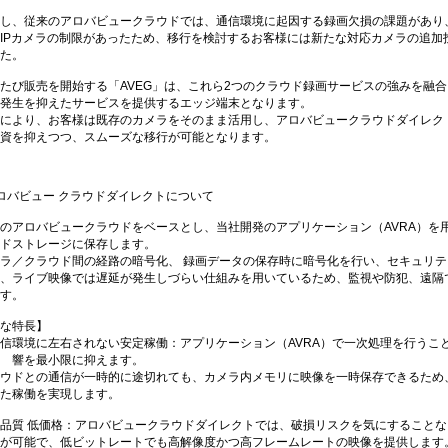
し、従来のアロバビュークラウドでは、通信環境に起因する録画欠損の課題があり
IPカメラの制限があったため、移行を検討するお客様には新たな対応カメラの追加
た。
たび販売を開始する「AVEG」は、これら2つのクラウド録画サービスの強みを融
発生を抑えたサービスを提供するエッジ端末となります。
により、お客様は既存のカメラをそのまま活用し、アロバビュークラウドダイレク
資を抑えつつ、スムーズな移行が可能となります。
ロバビュー クラウドダイレクトについて
のアロバビュークラウドをベースとし、当社開発のアプリケーション（AVRA）を
ドストレージに保存します。
ラ／クラウド間の経路の暗号化、 録画データの保存時に暗号化を行い、セキュリ
、ライブ映像では遅延が発生しづらい仕組みを用いているため、監視や防犯、遠隔
す。
な特長】
信環境に左右されない安定稼働：アプリケーション（AVRA）で一次処理を行うこ
 響を最小限に抑えます。
ウドとの通信が一時的に途切れても、カメラ内メモリに映像を一時保存できるため
た稼働を実現します。
品質 低価格：アロバビュークラウドダイレクトでは、破損リスクを気にすることなく長いGOP
が可能で、低ビットレートでも高解像度かつ高フレームレートの映像を提供します