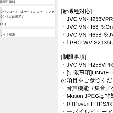
脆弱性情報
[新機種対応]
ダウンロード（本サイトのログインアカ
ウントが必要です）
・JVC VN-H258VPR ※
FAQ
・JVC VN-H58 ※Onvi
・JVC VN-H658 ※JV
サイト検索
・i-PRO WV-S2135U
[制限事項]
・JVC VN-H258V
・[制限事項]ONVIF 
の項目をご参照くだ
・音声機能（集音／
・Motion JPEG
・RTPoverHTTPS
・モバイルビューア