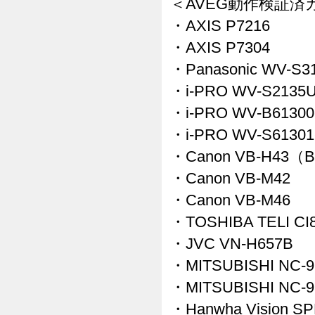
＜AVEG動作検証済
・AXIS P7216
・AXIS P7304
・Panasonic WV-S3
・i-PRO WV-S2135
・i-PRO WV-B61300
・i-PRO WV-S61301
・Canon VB-H43（
・Canon VB-M42
・Canon VB-M46
・TOSHIBA TELI CI
・JVC VN-H657B
・MITSUBISHI NC-9
・MITSUBISHI NC-9
・Hanwha Vision SP