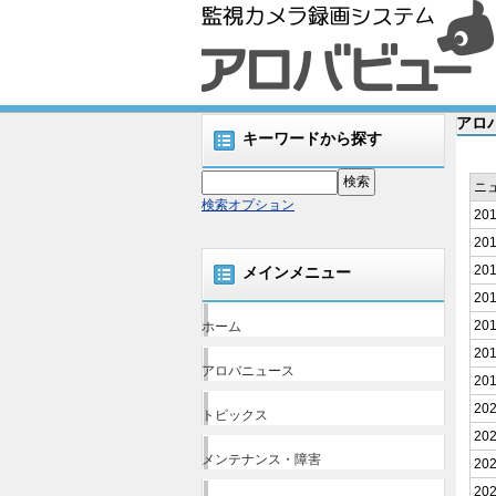
アロ
キーワードから探す
ニ
検索オプション
20
20
20
メインメニュー
20
20
ホーム
20
アロバニュース
20
20
トピックス
20
メンテナンス・障害
20
20