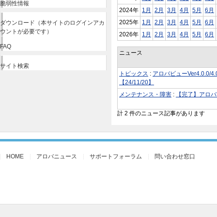
脆弱性情報
2024年
1月
2月
3月
4月
5月
6月
2025年
1月
2月
3月
4月
5月
6月
ダウンロード（本サイトのログインアカ
ウントが必要です）
2026年
1月
2月
3月
4月
5月
6月
FAQ
ニュース
サイト検索
トピックス
:
アロバビューVer4.0.0/
【24/11/20】
メンテナンス・障害
:
【完了】アロバ
計 2 件のニュース記事があります
HOME
アロバニュース
サポートフォーラム
問い合わせ窓口