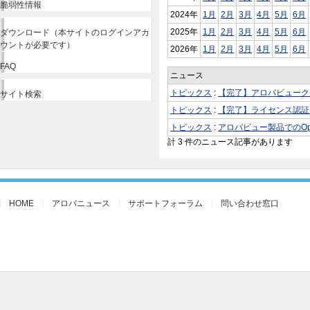
脆弱性情報
2024年
1月
2月
3月
4月
5月
6月
2025年
1月
2月
3月
4月
5月
6月
ダウンロード（本サイトのログインアカ
ウントが必要です）
2026年
1月
2月
3月
4月
5月
6月
FAQ
ニュース
トピックス
:
【完了】アロバビューク
サイト検索
トピックス
:
【完了】ライセンス認証
トピックス
:
アロバビュー製品でのOpenS
計 3 件のニュース記事があります
HOME
アロバニュース
サポートフォーラム
問い合わせ窓口