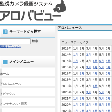
アロバニュース
キーワードから探す
ニュースアーカイブ
検索オプション
2013年
1月
2月
3月
4月
5月
6月
2014年
1月
2月
3月
4月
5月
6月
2015年
1月
2月
3月
4月
5月
6月
メインメニュー
2016年
1月
2月
3月
4月
5月
6月
2017年
1月
2月
3月
4月
5月
6月
ホーム
2018年
1月
2月
3月
4月
5月
6月
アロバニュース
2019年
1月
2月
3月
4月
5月
6月
2020年
1月
2月
3月
4月
5月
6月
トピックス
2021年
1月
2月
3月
4月
5月
6月
メンテナンス・障害
2022年
1月
2月
3月
4月
5月
6月
2023年
1月
2月
3月
4月
5月
6月