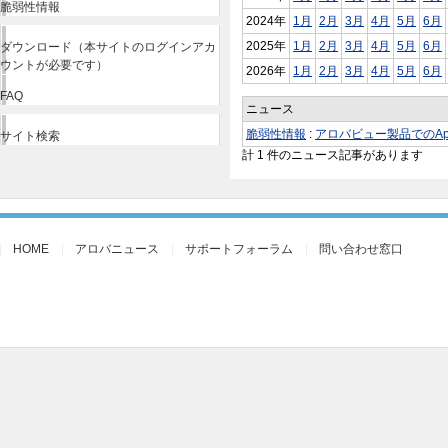
脆弱性情報
2024年
1月
2月
3月
4月
5月
6月
2025年
1月
2月
3月
4月
5月
6月
ダウンロード（本サイトのログインアカ
ウントが必要です）
2026年
1月
2月
3月
4月
5月
6月
FAQ
ニュース
脆弱性情報
:
アロバビュー製品でのApac
サイト検索
計 1 件のニュース記事があります
HOME
アロバニュース
サポートフォーラム
問い合わせ窓口