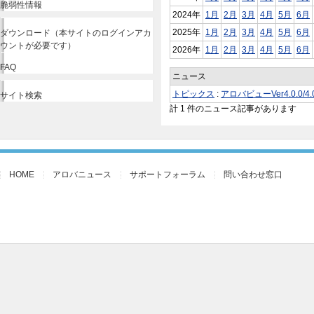
脆弱性情報
2024年
1月
2月
3月
4月
5月
6月
2025年
1月
2月
3月
4月
5月
6月
ダウンロード（本サイトのログインアカ
ウントが必要です）
2026年
1月
2月
3月
4月
5月
6月
FAQ
ニュース
トピックス
:
アロバビューVer4.0.0
サイト検索
計 1 件のニュース記事があります
HOME
アロバニュース
サポートフォーラム
問い合わせ窓口