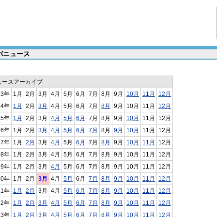
バニュース
ュースアーカイブ
13年
1月
2月
3月
4月
5月
6月
7月
8月
9月
10月
11月
12月
14年
1月
2月
3月
4月
5月
6月
7月
8月
9月
10月
11月
12月
15年
1月
2月
3月
4月
5月
6月
7月
8月
9月
10月
11月
12月
16年
1月
2月
3月
4月
5月
6月
7月
8月
9月
10月
11月
12月
17年
1月
2月
3月
4月
5月
6月
7月
8月
9月
10月
11月
12月
18年
1月
2月
3月
4月
5月
6月
7月
8月
9月
10月
11月
12月
19年
1月
2月
3月
4月
5月
6月
7月
8月
9月
10月
11月
12月
20年
1月
2月
3月
4月
5月
6月
7月
8月
9月
10月
11月
12月
21年
1月
2月
3月
4月
5月
6月
7月
8月
9月
10月
11月
12月
22年
1月
2月
3月
4月
5月
6月
7月
8月
9月
10月
11月
12月
23年
1月
2月
3月
4月
5月
6月
7月
8月
9月
10月
11月
12月