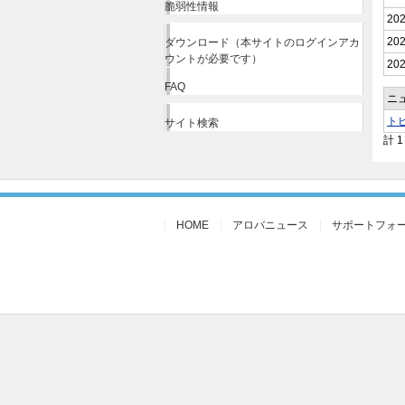
脆弱性情報
20
20
ダウンロード（本サイトのログインアカ
ウントが必要です）
20
FAQ
ニ
ト
サイト検索
計 
HOME
アロバニュース
サポートフォ