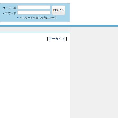
ユーザー名
パスワード
パスワードを忘れた方はコチラ
|
アーカイブ
|