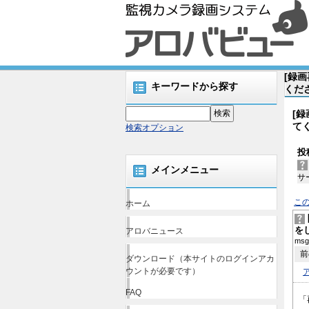
[録
キーワードから探す
くだ
[
て
検索オプション
投
メインメニュー
サ
こ
ホーム
を
アロバニュース
msg
前
ダウンロード（本サイトのログインアカ
ウントが必要です）
FAQ
「