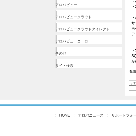
・
アロバビュー
・
アロバビュークラウド
・
サ
再
アロバビュークラウドダイレクト
ア
アロバビューコーロ
・
その他
S
か
サイト検索
投票
HOME
アロバニュース
サポートフォ