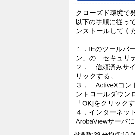
クローズド環境で
以下の手順に従っ
ンストールしてく
１．IEのツールバ
ン」の「セキュリ
２．「信頼済みサ
リックする。
３．「ActiveX
ントロールダウン
「OK]をクリック
４．インターネッ
ArobaViewサー
投票数:38 平均点:10.0