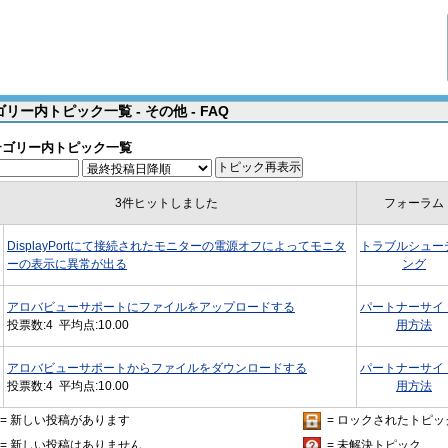
リー内トピック一覧 - その他 - FAQ
テゴリー内トピック一覧
3件ヒットしました
フォーラム
DisplayPortにて接続されたモニターの電源オフによってモニタ
トラブルシュー
ーの表示に異常が出る
ング
アロバビューサポートにファイルをアップロードする
パートナーサイ
投票数:4 平均点:10.00
用方法
アロバビューサポートからファイルをダウンロードする
パートナーサイ
投票数:4 平均点:10.00
用方法
= 新しい投稿があります
= ロックされたトピッ
= 新しい投稿はありません
= 未解決トピック