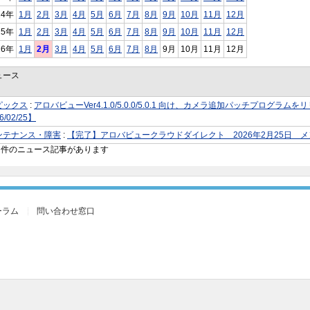
24年
1月
2月
3月
4月
5月
6月
7月
8月
9月
10月
11月
12月
25年
1月
2月
3月
4月
5月
6月
7月
8月
9月
10月
11月
12月
26年
1月
2月
3月
4月
5月
6月
7月
8月
9月
10月
11月
12月
ュース
ピックス
:
アロバビューVer4.1.0/5.0.0/5.0.1 向け、カメラ追加パッチプログラム
6/02/25】
ンテナンス・障害
:
【完了】アロバビュークラウドダイレクト 2026年2月25日 
2 件のニュース記事があります
ーラム
問い合わせ窓口