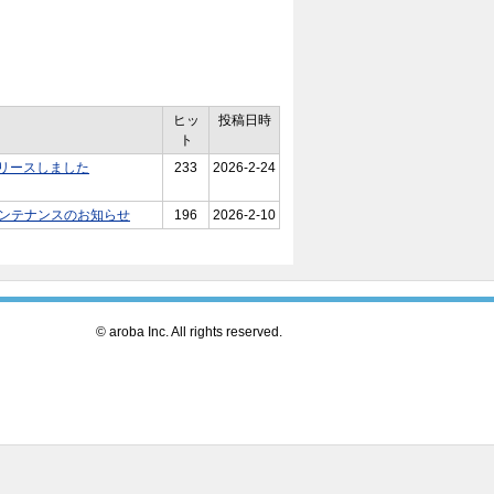
ヒッ
投稿日時
ト
をリリースしました
233
2026-2-24
メンテナンスのお知らせ
196
2026-2-10
© aroba Inc. All rights reserved.