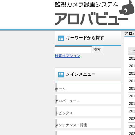
アロ
キーワードから探す
ニ
検索オプション
20
20
20
メインメニュー
20
20
ホーム
20
アロバニュース
20
20
トピックス
20
メンテナンス・障害
20
20