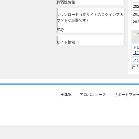
脆弱性情報
20
20
ダウンロード（本サイトのログインアカ
ウントが必要です）
20
FAQ
ニ
サイト検索
ト
【2
メ
計 
HOME
アロバニュース
サポートフォ