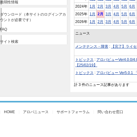
脆弱性情報
2024年
1月
2月
3月
4月
5月
6月
2025年
1月
2月
3月
4月
5月
6月
ダウンロード（本サイトのログインアカ
ウントが必要です）
2026年
1月
2月
3月
4月
5月
6月
FAQ
ニュース
サイト検索
メンテナンス・障害
:
【完了】ライセ
トピックス
:
アロバビューVer4.0.0/
【25/02/19】
トピックス
:
アロバビュー Ver5.0
計 3 件のニュース記事があります
HOME
アロバニュース
サポートフォーラム
問い合わせ窓口